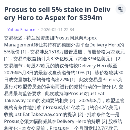
Prosus to sell 5% stake in Deliv
ery Hero to Aspex for $394m
Yahoo Finance
·
2026-05-11 22:34
交易概述 - 荷兰投资集团Prosus同意向Aspex
Management转让其持有的德国外卖平台Delivery Hero的
5%股份 [1] - 交易涉及1518万股普通股，每股价格为22欧元
[1] - 交易总收益预计为3.35亿欧元（约合3.94亿美元） [2]
交易细节 - 每股22欧元的协议价格较Delivery Hero截至
2026年5月8日的最新收盘价溢价约10% [1] - 该价格较其30
日成交量加权平均价格高出22% [1] - 此次交易是Prosus为
履行对欧盟委员会的承诺而进行的减持行动的一部分 [2] 交
易背景与监管要求 - 此次减持与Prosus对Just Eat
Takeaway.com的收购要约相关 [2] - 2025年8月，欧盟监管
机构有条件地批准了Prosus以41亿欧元（约合42亿美元）
收购Just Eat Takeaway.com的提议 [2] - 批准条件之一是
Prosus必须大幅削减其在Delivery Hero的持股 [2] 股权结
构变化 - 本次交易前，Prosus在上个月同意以2.7亿欧元