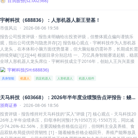
百润股份
(
SZ:002568
)
62 | | 流通 B 股/H 股（百万） | -/- | 一年内股价与大盘对比走势： -6
0% -40% -20% 0% 20% 40% 08-05 09-05 10-05 11-05 12-05 01-05 02
-05 03-05 04-05 05-05 06-05 07-05 08-05 百润股份 沪深300指数 (收益
宇树科技（688836）：人形机器人新王登基！
率) 相关研究 《百润股份（002568）点评：25Q2 点 评：预调酒业务持
市值风云
·
2026-08-06 19:58
...
报告公司投资评级 - 报告未明确给出投资评级，但整体观点偏向谨慎乐
观，指出公司优势与隐患并存[2] 报告核心观点 - 宇树科技作为人形机器
人龙头，在本体和小脑方面优势显著，但大脑短板仍需补齐，长期成长需
持续突破[1][2][44] 根据目录分别总结 一、万亿具身智能赛道起航，稳居
全球人形机器人龙头席位 - 宇树科技成立于2016年，创始人王兴兴直接
及间接持有34.76%股权，通过特别表决权掌握68.78%表决权[3] - 公司
宇树科技
(
SH:688836
)
定位为高性能通用机器人公司，产品包括四足机器人和人形机器人[5][6]
具身智能
机器人
四足机器人
人形机器人
机器人组件
[8] - 四足机器人产品线包括AlienGo、A1、Go1、B1、Go2等型号，应
用于科研、工业巡检、应急救援等领域[7] - 人形机器人产品线包括H1、
G1、R1、H2等型号，应用于科研、教育、文化表演、智能服务等领域
天马科技（603668）：2026年半年度业绩预告点评报告：鳗鱼
[9] - 通用机器人2030年市场规模将达数百亿美元，带动万亿级产业链发
展[10] - 据GGII预测，2030年全球四足机器人销量将突破56万台，市场
周期底部蓄力，饲料食品稳健成长
浙商证券
·
2026-08-06 18:56
规模超80亿元，其中中国销量近40万台，占比71%，市场规模突破48亿
投资评级 - 报告维持对天马科技的“买入”评级 [7] 核心观点 - 天马科技20
元[11] - 2030年全球人形机器人市场规模预计达150亿美元，销量增至6
26年上半年业绩承压，归母净利润预计为1050万元-1550万元，同比减
0.57万台；中国人形机器人市场规模将逼近380亿元，销量达27.12万台
少74.26%-82.56%，主要因鳗鱼价格低位运行，但饲料主业及养殖、食
[11] - 2023-2025年四足机器人销量分别为3121台、7136台、23037
品双轨布局提供经营韧性 [1] - 随着鳗鱼价格企稳回升、养殖产能释放及
台，2025年销量增长223%，累计销售超33000台[12] - 2023-2025年人