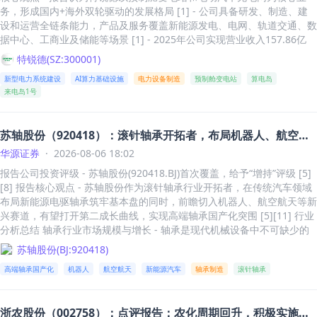
行业应用12.80%[31] - 境内收入中科研教育占比46.35%，商业消费34.5
矿产铅产量2.95万吨，同比下降16%，计划完成率96% [6] - 2026年上半
元、0.53亿元、0.68亿元，同比分别扭亏转盈、+48%、+28% [5] - 对应
务，形成国内+海外双轮驱动的发展格局 [1] - 公司具备研发、制造、建
6%，行业应用19.09%[31] - 科研教育领域包括高校、科研机构、科技企
年矿产钼产量0.24万吨，同比下降6%，计划完成率109% [6] - 2026年上
PE分别为146倍、99倍、77倍 [5] - 2025年营业收入60.01亿元，归母净
设和运营全链条能力，产品及服务覆盖新能源发电、电网、轨道交通、数
业及个人开发者[32] - 产品停留在科研教育、商业表演的浅应用阶段，未
半年铁精粉产量70.66万吨，同比下降2%，计划完成率72%（主要因双
利润-1.79亿元 [12] - 2026-2028年预计毛利率分别为9.29%、10.28%、
据中心、工商业及储能等场景 [1] - 2025年公司实现营业收入157.86亿
切入工业生产核心场景[34] - 优必选人形机器人已入驻比亚迪、富士康、
利、肃北新选厂投产产能未完全释放） [6] - 2026年上半年冶炼铜产量1
9.72% [13] - 2026-2028年预计净利率分别为0.52%、0.70%、0.82% [1
元、归母净利润12.43亿元，分别同比增长2.68%、35.62% [1] - 报告预
国家电网、顺丰等头部企业[34] - 2026年一季度营业收入同比增速降至6
特锐德
(
SZ:300001
)
6.40万吨，同比下降10%，计划完成率106% [6] - 2026年上半年硫酸产
3]
计新型电力系统建设和新能源汽车充电基础设施持续发展，海外拓展、算
8.49%，扣非净利润同比下降52.55%[34][36] 四、终局之战，需弥补大
量41.74万吨，硫磺产量2.64万吨 [6] - 2026年第二季度矿产铜产量4.73
新型电力系统建设
AI算力基础设施
电力设备制造
预制舱变电站
算电岛
力中心、无人车补能等业务有望打开成长空间 [3] 主营业务布局 - 公司预
脑短板 - 人形机器人核心要素为本体、小脑、大脑[37] - 大脑负责感知、
万吨，环比增长12% [6] - 2026年第二季度矿产锌产量3.53万吨，环比增
来电岛1号
制舱变电站产品覆盖6kV—400kV电压等级 [1] - 充电网形成设备销售、充
智能交互与认知推理，小脑负责运动控制，本体负责物理执行[38] - 宇树
长24% [6] - 2026年第二季度矿产铅产量1.60万吨，环比增长20% [6] - 2
电服务和能源增值服务三类业务，覆盖公交、公共、物流、园区及小区五
科技在本体和小脑方面优势极强，但大脑智能相对较弱[39] - 2025年研
026年第二季度矿产钼产量0.13万吨，环比增长16% [6] - 2026年第二季
大场景 [1] - 2025年特来电运营公共充电终端约90万台，全年充电量约1
发费用1.45亿，远低于优必选5.07亿[39] - 优必选自研伺服舵机、灵巧
度铁精粉产量44.12万吨，环比增长66% [6] - 2026年第二季度冶炼铜产
苏轴股份（920418）：滚针轴承开拓者，布局机器人、航空航
96亿度，公共充电终端和充电量市场份额约24%和23%，均位居全国第
手、视觉，并重金投入大模型VLA多模态、工业任务大模型[39] - 行业竞
量8.38万吨，环比增长4% [6] - 2026年计划产量：矿产铜17.20万吨、矿
天等新兴领域有望实现高端轴承国产化突围
一 [1] 新业务拓展 - 海外拓展方面，2025年国际业务中标额超过12亿
华源证券
·
2026-08-06 18:02
争对手包括特斯拉、Figure、波士顿动力、小鹏、比亚迪、赛力斯等[39]
产锌12.76万吨、矿产铅6.34万吨、矿产钼0.44万吨、铁精粉221.60万
元，同比增长50%以上，产品和业务覆盖全球60个国家和地区 [2] - 2026
- 2024年开始加强机器人具身大模型研发，2025年下半年发布“世界模型-
吨、冶炼铜32.44万吨、冶炼铅13.97万吨、冶炼锌18.06万吨 [6] 价格端
报告公司投资评级 - 苏轴股份(920418.BJ)首次覆盖，给予“增持”评级 [5]
年上半年取得沙特国家能源公司380kV及以下高压预制舱变电站合格制造
动作（WMA）大模型”及“视觉-语言-动作（VLA）大模型”[39] - IPO募集
总结 - 2026年上半年沪铜均价10.2万元/吨，同比上涨31% [6] - 2026年
[8] 报告核心观点 - 苏轴股份作为滚针轴承行业开拓者，在传统汽车领域
商资格，是首家入围的380kV及以下高压预制舱变电站供应商 [2] - 完成
资金近一半投入智能机器人模型研发项目，项目投资总额202,245.93万
上半年沪锌均价2.4万元/吨，同比上涨5% [6] - 2026年上半年沪铅均价1.
布局新能源电驱轴承筑牢基本盘的同时，前瞻切入机器人、航空航天等新
全球首座400kV高压预制舱变电站在中东交付送电，标志着公司在全球最
元[41][43]
7万元/吨，同比下降2% [6] - 2026年第二季度沪铜均价10.3万元/吨，环
兴赛道，有望打开第二成长曲线，实现高端轴承国产化突围 [5][11] 行业
高电压等级预制舱变电站领域实现重要突破 [2] - 公司顺利入围全球ENR
比上涨2% [6] - 2026年第二季度沪锌均价2.4万元/吨，环比持平 [6] - 20
分析总结 轴承行业市场规模与增长 - 轴承是现代机械设备中不可缺少的
TOP250中多家全球工程总承包商及海外知名开发商投资商合格供应商名
26年第二季度沪铅均价1.7万元/吨，环比下降2% [6] 重点项目进展总结 -
基础零部件，对机械装备的性能、质量和可靠性起到决定性影响 [17] - 2
苏轴股份
(
BJ:920418
)
录 [2] - 算力中心方面，2025年数据中心领域合同额超过4亿元，2026年
玉龙铜矿三期工程计划于2026年末完成基建，投产后年矿石处理规模由2
024年全球轴承行业市场规模达到1326亿美元，预计到2034年将超过329
上半年算力中心业务合同额同比翻倍 [2] - 公司发布“算电岛”，通过模块
高端轴承国产化
机器人
航空航天
新能源汽车
轴承制造
滚针轴承
280万吨提升至3000万吨 [6] - 玉龙铜业于6月底完成4500万吨/年生产规
4亿美元，2025-2034年CAGR为9.53% [19] - 2025年我国轴承行业市场
化集成高压变配电、交直流转换、SST及数字化调度系统，为高密度AI智
模扩建工程预可研，正在推进项目配套基础设施前期工作 [6] - 玉龙沟尾
规模约3030亿元，同比增长7.4% [25] - 2024年全球轴承市场按区域划
算中心提供整体供电解决方案 [2] - 无人驾驶补能方面，2026年上半年充
矿库加高扩容工程及色公弄沟尾矿库建设项目有序推进 [6] - 茶亭铜多金
分，亚太地区占比达41%位居第一，中国市场占全球轴承市场的比例约为
电量约126亿度，同比增长约47%，公共充电终端约96万台 [2] - 重卡业
浙农股份（002758）：点评报告：农化周期回升，积极实施增
属矿地面钻探施工于2026年5月已全部完工，有序开展样品检测、选矿试
31%，位居全球第一 [19] - 2019年到2024年我国轴承行业产量持续增