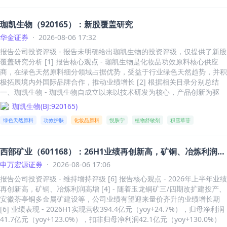
根滚针及首套滚针轴承 [68] - 公司是国务院国资委“国有重点企业管理标
[8] - 经调整Non-IFRS归母净利润115.7亿元，同比增长83.2%[1][8] - 单
预计将于2026年建成投产 [3] - 湖北枝江硫铵项目已于2025年5月投产，
杆创建行动”标杆企业、国家级专精特新“小巨人”企业 [68] - 公司控股股
二季度营业收入164.6亿元，同比增长47.7%[1][8] - 单二季度经调整Non
实现当年建成、当年投产、当年盈利 [3] - 内蒙古赤峰硫酸钾合作工厂4
珈凯生物（920165）：新股覆盖研究
东为创元科技，实际控制人为苏州市国资委 [71] 主营业务与产品 - 公司
-IFRS归母净利润69.7亿元，同比增长91.7%，增长提速[1][8] 盈利能力
万吨生产装置2025年下半年投产 [3] 股东回报与市场行动 - 2026年2月公
产品分为滚针轴承和滚动体两大类，滚针轴承产品可细分为向心滚针轴
与费用控制 - 2026上半年销售毛利率53.9%，同比提升9.5个百分点[11] -
华金证券
·
2026-08-06 17:32
司公告控股股东的一致行动人兴合集团完成增持265.21万股，增持金额2
承、推力滚针轴承、单向轴承、圆柱滚子轴承、滚轮滚针轴承等 [74] - 2
净利率38.5%，同比下降3.1个百分点，系2025年同期出售联营公司产生
434万元（均价约9.18元/股） [4] - 2026年5月、6月兴合集团再度分别完
报告公司投资评级 - 报告未明确给出珈凯生物的投资评级，仅提供了新股
022-2025年，公司轴承产品销售收入由4.96亿元增长至6.51亿元，2025
投资收益导致同期净利率较高[11] - 销售费用率1.4%，同比下降0.5个百
成增持公司股份506.90万股、241.71万股，增持金额为4518万元（均价
覆盖研究分析 [1] 报告核心观点 - 珈凯生物是化妆品功效原料核心供应
年占营业收入比例达89.75%，是公司主要的收入来源 [81] - 2022-2025
分点[11] - 管理费用率（含研发）7.3%，同比下降0.9个百分点[11] - 财
约8.91元/股）、2014万元（均价约8.33元/股） [4] - 2026年6月公司完
商，在绿色天然原料细分领域占据优势，受益于行业绿色天然趋势，并积
年，滚动体的销售收入由3626.56万元增长至5197.90万元，占营业收入
务费用率0.7%，同比下降0.3个百分点[11] - 三项费用率合计9.3%，同比
成新一轮回购，成交总金额约1亿元 [4] - 2026年7月，公司向全体股东每
极拓展境内外国际品牌合作，推动业绩增长 [2] 根据相关目录分别总结
比例由6.44%升至7.16% [81] - 2022-2025年，轴承产品的毛利率分别为
下降1.7个百分点，费用控制良好，运营效率持续提升[11] 业务板块分析
10股派发现金红利3.30元（含税），合计派发约1.63亿元 [4] 财务预测与
一、珈凯生物 - 珈凯生物自成立以来以技术研发为核心，产品创新为驱
33.98%、37.62%、38.75%和36.60%，整体比较稳定 [81] 财务表现 - 2
WuXi Chemistry - 2026年上半年收入249.9亿元，同比增长53.3%[3][1
估值 - 预计2026-2028年归母净利润4.28/4.63/4.97亿元，对应PE为10X/
动，聚焦化妆品功效原料领域，产品覆盖舒缓、祛斑美白、保湿、修护、
022-2026Q1，公司营业收入分别为5.63亿元、6.36亿元、7.15亿元、7.
珈凯生物
(
BJ:920165
)
7] - 经调整Non-IFRS毛利率持续提升至56.4%，同比提升7.4个百分点[3]
9X/8X [4] - 2025年公司每股收益1.08元，每股净资产9.91元，净资产收
抗皱、控油、祛痘等领域，用于护肤类、面膜类及洗护类化妆品 [7] - 珈
26亿元和1.76亿元 [84] - 2021-2025年归母净利润CAGR达24% [68] - 20
[17] - 小分子R业务收入27.4亿元，同比增长5.8%，为小分子D业务持续
益率11.09% [5][13] - 预计2026-2028年营业收入分别为565.69亿元、60
绿色天然原料
功效护肤
化妆品原料
悦肤宁
植物舒敏剂
积雪草苷
凯生物自主研发构建了“植物提取平台”、“生物发酵平台”、“AI赋能平
22-2025年，公司归母净利润分别为8371万元、12418万元、15065万元
引流，上半年R到D转化分子155个[3][17] - 小分子D&M业务收入149.9
6.15亿元、648.13亿元，同比增长20.04%、7.15%、6.93% [5] - 预计20
台”、“人造细胞平台”和“3D皮肤平台”，用于规模制造、研发创新及仿真
和15073万元，同比分别增长32.49%、48.34%、21.32%和0.05% [84] -
亿元，同比增长72.7%，受益于管线向后期稳步推进及前瞻性产能布局
26-2028年股息收益率分别为4.35%、4.65%、4.96% [5]
测试 [7] - 珈凯生物下游客户覆盖珀莱雅、福瑞达、水羊股份、欧诗漫、
2025年公司毛利率和净利率分别为36.27%和20.77%，盈利能力保持稳
[3][17] - TIDES业务收入72.6亿元，同比增长44.3%，受益于新增产能爬
西部矿业（601168）：26H1业绩再创新高，矿铜、冶炼利润高
华熙生物、相宜本草、百雀羚、林清轩、科丝美诗、巨子生物、自然堂等
健 [85] - 2022-2026Q1，公司毛利率分别为32.87%、36.67%、37.2
坡[3][17] - 公司预计2026年底多肽固相合成反应釜总体积增至13万升[3]
知名化妆品品牌及集团公司 [7] （一）基本财务状况 - 珈凯生物2023-20
增
申万宏源证券
·
2026-08-06 17:06
9%、36.27%和39.56% [85] - 2022-2026Q1，公司净利率分别为14.8
[17] WuXi Testing - 2026年上半年收入24.8亿元，同比增长31.5%[4][2
25年分别实现营业收入2.18亿元/2.42亿元/2.63亿元，YOY依次为19.1
6%、19.51%、21.06%、20.77%和17.00% [85] - 公司毛利率整体略高
3] - 经调整Non-IFRS毛利率38.6%，同比提升11.3个百分点[4][23] - 药
报告公司投资评级 - 维持增持评级 [6] 报告核心观点 - 2026年上半年业绩
0%/11.46%/8.34% [8] - 珈凯生物2023-2025年实现归母净利润0.48亿
于同行业上市公司平均水平，主要系产品结构、客户结构等方面存在差异
物安全性评价业务收入同比增长42.8%，持续保持亚太行业领先地位[4]
再创新高，矿铜、冶炼利润高增 [4] - 随着玉龙铜矿三/四期改扩建投产、
元/0.57亿元/0.66亿元，YOY依次为-12.82%/19.83%/16.38% [8] - 据最
[67] 市场布局与客户 - 公司持续推进“国内国际双轮驱动”发展战略，202
[23] WuXi Biology - 2026年上半年收入13.9亿元，同比增长11.2%[4][2
安徽茶亭铜多金属矿建设等，公司业绩有望迎来量价齐升的业绩增长期
新财务报告，珈凯生物2026Q1营业收入为0.75亿元、较2025年同期增长
2-2025年海外销售收入由2.31亿元增长至3.16亿元、占总营收比例由41.
3] - 经调整Non-IFRS毛利率37.0%，同比提升0.6个百分点[4][23] - 公司
[6] 业绩表现 - 2026H1实现营收394.4亿元（yoy+24.7%），归母净利润
20.21%，归母净利润为0.19亿元、较2025年同期增长34.32% [8] - 2025
06%升至43.59% [90] - 2025年海外销售毛利率为39.83%，高于国内的3
前瞻布局药物发现热点及差异化能力，体内、体外业务协同发力，新分子
41.7亿元（yoy+123.0%），扣非归母净利润42.1亿元（yoy+130.0%）
年，珈凯生物收入按产品类型分为绿色天然原料产品（1.73亿元，占营收