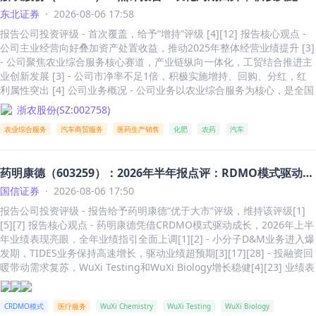
务合同额约5.6亿元，同比增长60% [2] - “来电岛”切入无人驾驶补能基础
验、工业指标论证等工作，推进储量核实报告编制，项目力争2030年末
长，到2024年产量为296亿套 [25] 下游应用市场分析 - 汽车工业是2025
持、回购、分红
东北证券
·
2026-08-06 17:58
设施新赛道，“来电岛1号”配置100个车位、总装机容量5MW，单枪最高
建成投产 [6] - 双利二号铁矿完成露转地改扩建项目，设计年采选能力34
年我国轴承最大的应用市场，一辆传统燃油车大约需要使用几十套轴承，
功率250kW，约20分钟完成充电 [2] 盈利预测 - 报告预计公司2026—20
报告公司投资评级 - 首次覆盖，给予“增持”评级 [4][12] 报告核心观点 -
0万吨（铁矿石300万吨/年、铜矿石20万吨/年、铅锌矿石20万吨/年），
其中滚针轴承数量占比约30% [30] - 2025年国内汽车产量和销量分别达3
28年的营业收入分别为169.5/188.2/213.2亿元 [3] - 报告预计公司2026
公司主业经营向好叠加资产处置收益，推动2025年整体经营业绩提升 [3]
于2026年一季度末试生产 [6] - 鑫源矿业80万吨/年新选矿厂基本建设完
449.00万辆和3434.60万辆，连续三年创历史新高 [35] - 2025年全球新
—2028年的归母净利润分别为14.8/18.3/22.4亿元 [3] - 根据财务摘要，
- 公司聚焦农业综合服务核心赛道，产业链纵向一体化，工贸结合推进主
毕，有热矿区基础建设稳步推进，主平硐、进风井等按计划有序建设 [6]
能源汽车销量为2054.25万辆，同比增长19.15% [37] - 2025年我国新能
2026年至2028年营业收入增长率预计分别为7.37%、11.03%、13.29%
业创新发展 [3] - 公司市净率不足1倍，积极实施增持、回购、分红，红
盈利预测与估值总结 - 报告上调2026-2027年盈利预测，新增2028年盈
源汽车产销量分别完成1443.60万辆和1644.40万辆，同比分别增长23.2
[4] - 2026年至2028年归属母公司净利润增长率预计分别为19.04%、23.
利属性突出 [4] 公司业务概况 - 公司业务以农业综合服务为核心，是全国
利预测 [6] - 预计2026-2028年归母净利润分别为79.3亿元、85.8亿元、9
6%和27.88% [37] - 2025年全球新能源汽车销量渗透率为20.58%，我国
70%、22.63% [4] - 2026年至2028年每股收益预计分别为1.40元、1.73
供销社系统内标杆企业 [2] - 农业综合服务依托国内外优质化肥、农药厂
浙农股份
(
SZ:002758
)
0.1亿元（2026-2027年原预测为41.8亿元、46.5亿元） [6] - 预计2026-
新能源汽车销量渗透率为47.88% [41] - 2024年全球汽车轴承市场规模约
元、2.13元 [4] - 2026年至2028年净资产收益率预计分别为15.02%、16.
商资源，构建集成化服务分销网络，向基层经销商、种植大户、专业合作
2028年对应市盈率分别为12倍、11倍、11倍，低于可比公司均值 [6] - 2
为524.51亿美元，预计到2034年将达到819.23亿美元，2024-2034年CA
农业综合服务
汽车商贸服务
医药生产销售
化肥
农药
汽车
23%、17.25% [4]
社提供优质农业投入品、作物营养和植保解决方案及全程化综合服务 [2]
026年预测营业总收入777.53亿元，同比增长26.0% [5] - 2026年预测归
GR为4.56% [44] - 2024年中国车用轴承行业市场规模约为1221.37亿元
- 公司另有汽车商贸服务和医药生产销售业务：汽车商贸服务主要在浙
母净利润79.32亿元，同比增长117.8% [5] - 2026年预测每股收益3.33
[44] 竞争格局与国产替代 - 全球轴承市场呈现高度集中的寡头垄断格
江、江苏等地开展中高端汽车整车销售、售后服务等业务；医药生产销售
元/股 [5] - 2026年预测毛利率25.6% [5] - 2026年预测净资产收益率30.
局，世界轴承市场大部分份额被八大跨国轴承集团占有 [48] - 我国轴承
药明康德（603259）：2026年半年报点评：RDMO模式驱动成
业务聚焦中药全产业链，集种植管理、采收加工、产品销售一体 [2] 经营
6% [5]
市场呈现明显的三级梯队特征，国内龙头企业正通过持续的研发投入和市
业绩分析 - 2025年，公司实现营收471.24亿元（同比+12.26%），归母
长，全年业绩指引全面上调
国信证券
·
2026-08-06 17:50
场开拓积极向高端市场渗透 [50] - 我国轴承产品以中低端标准通用型为
净利润5.45亿元（同比+43.44%），扣非净利润3.53亿元（同比+6.8
主，技术含量和附加值有待提高 [53] - 2025年我国轴承进口金额降低至3
报告公司投资评级 - 报告给予药明康德“优于大市”评级，维持该评级[1]
7%），非经常性损益主要来自于转让华通医药股权 [3] - 2025年农业综
4.91亿美元，出口金额回升至67.87亿美元 [55] - 2025年我国轴承进出口
[5][7] 报告核心观点 - 药明康德凭借CRDMO模式驱动成长，2026年上半
合服务板块实现营收342亿元（同比+28.16%），全年销售化肥规模达11
单价分别为1.31美元/套和0.91美元/套，价差降至0.4美元/套，反映国产
年业绩表现亮眼，全年业绩指引全面上调[1][2] - 小分子D&M业务进入爆
25万吨，近两年复合增速达+18% [3] - 2026年第一季度公司实现营业收
轴承在附加值与技术含量上加速追赶 [55][59] - 轴承高端市场国产化率
发期，TIDES业务保持高速增长，驱动业绩超预期[3][17][28] - 投融资回
入129.49亿元（同比+27.07%），归母净利润0.54亿元（同比-7.4
低，在航空发动机主轴轴承（国产化率<5%）、精密机床主轴轴承（国产
暖带动需求复苏，WuXi Testing和WuXi Biology增长稳健[4][23] 业绩表
1%），业绩下滑主要受到汽车商贸服务行业景气度下滑影响 [3] - 2026
化率约20%）等顶级产品领域与国际巨头存在代差 [60] 公司分析总结 公
现总结 2026年上半年整体业绩 - 2026年上半年营业收入289.0亿元，同
年第一季度农业综合服务方面，公司积极把控农资商品及相关原材料购销
司概况与历史 - 苏轴股份前身苏州轴承厂最早成立于1958年，是中国滚
比增长38.9%，持续经营业务同比增长48.0%[1][8] - 归母净利润110.8亿
节奏，销量与销售收入同比均取得大幅增长，市场占有率进一步提高 [3]
针轴承行业的开拓者 [68] - 公司在上世纪六十年代初成功研制出我国首
CRDMO模式
医疗服务
WuXi Chemistry
WuXi Testing
WuXi Biology
元，同比增长29.4%[1][8] - 扣非净利润105.7亿元，同比增长89.4%[1]
产业链与项目进展 - 公司在浙江开化的绿色肥料研发生产储备项目一期，