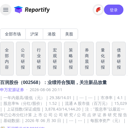
登录
Toggle sidebar
全部市场
沪深
港股
美股
全
公
行
宏
策
券
量
债
部
司
业
观
略
商
化
券
内
研
研
研
研
晨
研
研
容
报
报
报
报
报
报
报
百润股份（002568）：业绩符合预期，关注新品放量
申万宏源证券
·
2026-08-06 20:11
| 一年内最高/最低（元） | 29.38/14.01 | | --- | --- | | 市净率 | 4.1 |
| 股息率%（分红/股价） | 1.52 | | 流通 A 股市值（百万元） | 15,029
| | 上证指数/深证成指 | 3,878.43/14,144.20 | 注："股息率"以最近一
年已公布分红计算 上 市 公 司 公 司 研 究 / 公 司 点 评 证 券 研 究 报 告
| 基础数据: | 2026 年 06 月 30 日 | | --- | --- | | 每股净资产（元） |
4.79 | | 资产负债率% | 41.40 | | 总股本/流通 A 股（百万） | 1,042/7