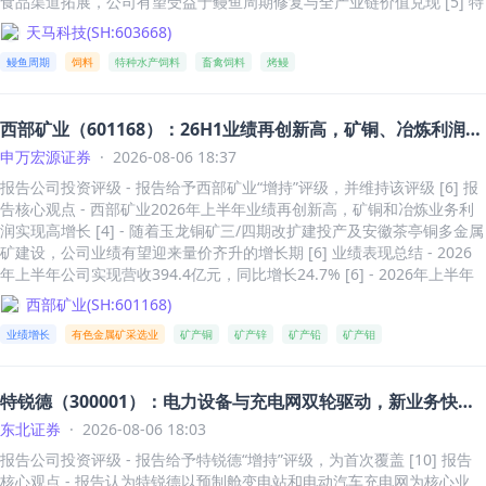
食品渠道拓展，公司有望受益于鳗鱼周期修复与全产业链价值兑现 [5] 特
形机器人销量分别为9台、537台、5511台，2025年出货量全球第一[14]
水饲料量质齐升，畜禽饲料压舱石稳固 - 2026年Q1特种水产饲料业务销
天马科技
(
SH:603668
)
- 竞争对手优必选2025年人形机器人销量仅1079台，行业分化严重[15][1
售收入3.27亿元，同比增长84.67% [2] - 2026年Q1特种水产饲料销量2.8
6] - 2017年实现四足机器人量产，2023年切入人形机器人量产，2025年
鳗鱼周期
饲料
特种水产饲料
畜禽饲料
烤鳗
1万吨，同比增长104.32%，得益于市场渠道创新、产品结构优化及供应
人形机器人收入反超四足机器人[17] - 2025年主营业务收入16.76亿，人
链金融平台服务 [2] - 2026年Q1畜禽饲料业务营业收入8.58亿元，同比
形机器人收入8.68亿（占比51.78%），四足机器人收入6.97亿（占比41.
增长5.54% [2] - 2026年Q1畜禽饲料销量27.83万吨，同比下降5.41%，
62%）[17] 二、极致成本，规模化量产，60%高毛利率领跑行业 - 2025
西部矿业（601168）：26H1业绩再创新高，矿铜、冶炼利润高
但凭借规模优势保持稳健，与特水饲料形成互补，平滑鳗鱼周期波动 [2]
年营业收入17亿，归母净利润2.8亿，扣非归母净利润5.9亿[18] - 对比优
活鳗价格自低位企稳回升，出口订单加速修复 - 鳗鱼价格自2025年四季
增：西部矿业（601168）：
申万宏源证券
·
2026-08-06 18:37
必选2025年营业收入20亿，扣非归母净利润亏损7.15亿[19] - 2025年毛
度步入低谷，现因鳗苗供给收缩和大规格鳗鱼存塘不足而企稳回升，下半
利率60.4%，扣非净利率34.8%，优必选毛利率仅37.67%，净利率-39%
报告公司投资评级 - 报告给予西部矿业“增持”评级，并维持该评级 [6] 报
年在日本鳗鱼节催化下有望向好 [3] - 2025年公司鳗鱼出池量1.87万吨，
[20] - 核心零部件全自研，包括高性能电机、减速器、灵巧手等，实现技
告核心观点 - 西部矿业2026年上半年业绩再创新高，矿铜和冶炼业务利
创历史新高，以美洲鳗为主 [3] - 2026年H1出池量7638.07吨，伴随日本
术复用与协同研发[21] - Go2 Air四足机器人起售价万元以内，G1人形机
润实现高增长 [4] - 随着玉龙铜矿三/四期改扩建投产及安徽茶亭铜多金属
鳗苗逐步成熟，后续日本鳗上市规模将提升 [3] - 公司预计2026年鳗鱼出
器人基础版起售价8.5万元，R1 Air起售价2.99万元[22] - 2025年四足机
矿建设，公司业绩有望迎来量价齐升的增长期 [6] 业绩表现总结 - 2026
鱼2.5万吨以上，力争达到3万吨 [3] - 行业周期底部，日本鳗苗价格低
器人毛利率56.72%，人形机器人毛利率63.18%[22][23] - 2025年四足机
年上半年公司实现营收394.4亿元，同比增长24.7% [6] - 2026年上半年
位，公司采取以投放日本鳗苗为主的策略，择机持续投苗 [3] - 公司建成
器人平均单价3.03万/台，人形机器人平均单价16.64万/台[24] - 宇树科
归母净利润41.7亿元，同比增长123.0% [6] - 2026年上半年扣非归母净
西部矿业
(
SH:601168
)
四大活鳗出口中转场，分别对接日本、韩国、东南亚市场，多个养殖基地
技采用全标准化硬件交付模式，优必选以定制化工业订单为主，交付成本
利润42.1亿元，同比增长130.0% [6] - 2026年上半年冶炼净利润5.95亿
具备活鳗出口资质，计划扩大活鳗出口规模 [3] 食品端烤鳗订单稳增，全
高[25] - 2025年宇树科技销售费用1.41亿、管理费用0.9亿、研发费用1.4
业绩增长
有色金属矿采选业
矿产铜
矿产锌
矿产铅
矿产钼
元，玉龙铜矿净利润（持股58%）50.59亿元 [6] - 2026年第二季度实现
球化双轨布局持续深化 - 2026年Q1食品业务营业收入1.76亿元，烤鳗销
5亿，优必选分别为4.71亿、3.36亿、5.07亿[25][26] - 宇树科技应收账
营收207.2亿元，同比增长37.4%，环比增长10.7% [6] - 2026年第二季
量1953.47吨，同比增长0.85%，得益于养殖基地提供稳定原料保障 [4] -
款仅0.59亿，经营活动现金流净额6.7亿；优必选应收账款13.02亿，经营
度归母净利润25.8亿元，同比增长143.4%，环比增长62.9% [6] - 2026
国内渠道方面，烤鳗产品已进入沃尔玛、胖东来、大润发等商超，并与蜀
特锐德（300001）：电力设备与充电网双轮驱动，新业务快速
活动现金流净额-25.42亿[27] 三、商业化落地存短板，未切入生产力核
年第二季度扣非归母净利润26.0亿元，同比增长147.3%，环比增长62.
海供应链及线上平台联动 [4] - 海外市场方面，公司在日本打造自有新品
心场景 - 2025年国内营收占比56%，海外营收占比43%，客户包括银河
0% [6] 产量端总结 - 2026年上半年矿产铜产量8.97万吨，同比下降2%，
推进
东北证券
·
2026-08-06 18:03
牌“犒赏鳗鱼”持续热销，出口订单稳步增长 [4] 盈利预测与估值 - 预计20
通用、京东等[28][29] - 终端需求高度集中于科研教育与商业消费领域，
计划完成率106%（其中玉龙铜矿产量8.24万吨） [6] - 2026年上半年矿
26-2028年营业收入分别为66.98亿元、72.98亿元、80.68亿元，同比分
报告公司投资评级 - 报告给予特锐德“增持”评级，为首次覆盖 [10] 报告
占比超80%[30] - 境外收入中科研教育占比68.37%，商业消费18.83%，
产锌产量6.39万吨，同比增长2%，计划完成率102% [6] - 2026年上半年
别+12%、+9%、+11% [5] - 预计2026-2028年归母净利润分别为0.36亿
核心观点 - 报告认为特锐德以预制舱变电站和电动汽车充电网为核心业