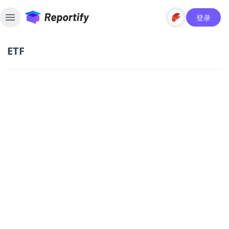
登录
Toggle sidebar
ETF