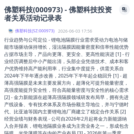
佛塑科技(000973) - 佛塑科技投资
者关系活动记录表
佛塑科技
(
SZ:000973
)
2026-06-03 17:56
行业趋势与公司定位 - 锂电池隔膜行业需求受动力电池与储
能市场驱动保持增长，湿法隔膜因能量密度和倍率性能优势
占据市场主导，产品向更薄、更安全、更高性能演进 [1] - 行
业经历调整后中小产能出清，头部企业凭借技术、成本和客
户优势维持高产能利用率，行业集中度提升，供需关系自
2024年下半年逐步改善，2025年下半年起企稳回升 [1] - 超
薄高强隔膜是未来主要发展方向，超薄化可提升能量密度，
高强度能提升安全性，符合高能量密度与安全性的核心需求
[2] - 金力新能源在超薄高强隔膜领域研发布局早，拥有先进
产线设备、专有技术体系及市场份额主导地位，并与宁德时
代、比亚迪等国内主要锂电池厂商建立了稳定合作关系 [2]
经营业绩与财务表现 - 公司自2026年2月起将金力新能源纳
入合并报表，锂电池隔膜业务成为主营业务之一，形成包含
隔膜、光学薄膜等在内的产业布局 [3] - 2026年第一季度，