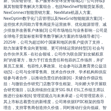
新、供应链管理、客户服务和全球业务领域[2] - 公司持续扩
展其智能零售解决方案组合，包括NexShelf智能货架系统、
NexConnect智能营销方案、NexMate机器人方案、
NexOptim数字化门店管理以及NexGrid智能能源方案[3] -
这些技术共同助力零售商提升运营效率、优化能源管理、减
少排放并改善客户体验[3] 公司市场地位与业务影响 - 公司是
全球电子货架标签和零售数字解决方案的市场领导者[1] -
2025年，公司为超过80个国家和地区的客户提供了支持，
助力加速零售业向更智能、更可持续运营的转型[3] 社会与
合作伙伴关系 - 在社会领域，公司作为联合国“妇女赋权原
则”的签署方，致力于打造负责任和包容的工作场所，并扩
展员工发展、包容性人事政策、社会参与以及教育类公益活
动[5] - 公司与全球零售商、技术合作伙伴、学术机构和供应
链参与者合作，以推动负责任的创新[6] - 关键合作倡议包
括：与微软合作研究门店数字孪生框架、与剑桥大学开展联
合研究项目，以及持续担任蓝牙SIG BLE ESL工作组主席以
推进行业标准[6] 管理层观点与未来承诺 - 公司管理层表示，
其上市标志着责任的新维度，公司将依据EPIIC框架的指导
理念，支持零售商创造持久价值，同时推动行业向低碳、智