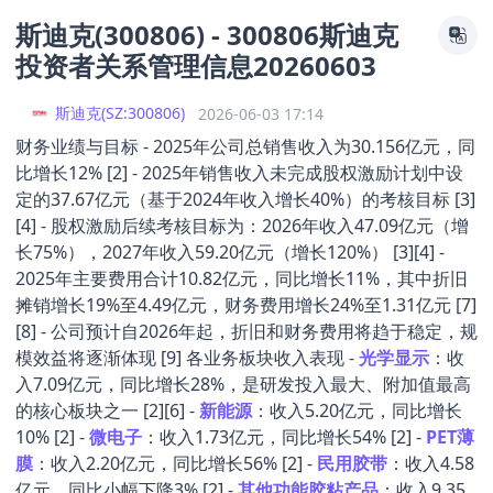
斯迪克(300806) - 300806斯迪克
投资者关系管理信息20260603
斯迪克
(
SZ:300806
)
2026-06-03 17:14
财务业绩与目标 - 2025年公司总销售收入为30.156亿元，同
比增长12% [2] - 2025年销售收入未完成股权激励计划中设
定的37.67亿元（基于2024年收入增长40%）的考核目标 [3]
[4] - 股权激励后续考核目标为：2026年收入47.09亿元（增
长75%），2027年收入59.20亿元（增长120%） [3][4] -
2025年主要费用合计10.82亿元，同比增长11%，其中折旧
摊销增长19%至4.49亿元，财务费用增长24%至1.31亿元 [7]
[8] - 公司预计自2026年起，折旧和财务费用将趋于稳定，规
模效益将逐渐体现 [9] 各业务板块收入表现 -
光学显示
：收
入7.09亿元，同比增长28%，是研发投入最大、附加值最高
的核心板块之一 [2][6] -
新能源
：收入5.20亿元，同比增长
10% [2] -
微电子
：收入1.73亿元，同比增长54% [2] -
PET薄
膜
：收入2.20亿元，同比增长56% [2] -
民用胶带
：收入4.58
亿元，同比小幅下降3% [2] -
其他功能胶粘产品
：收入9.35