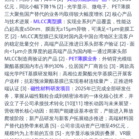
亿元，同比小幅下降1% [2] - 光学显示、微电子、PET薄膜
三大聚焦国产替代的业务均取得较大幅度增长 [2] 核心产品
与技术进展 -
MLCC离型膜
：实现全系列产品覆盖，性能达
凸起高度≤50nm、膜面无≥15μm异物，可满足<1μm瓷膜工
艺 [2] - MLCC离型膜已实现对国内及中国台湾地区主流客户
的稳定批量交付，高端产品正推进日系头部客户验证 [2] - 面
向<1μm介质厚度的超高端产品为国内唯一通过两家头部
MLCC制造商验证的产品 [2] -
PET薄膜业务
：外销背光模组
聚酯基膜国内市占率约30%，位居国产厂商首位 [3] - 两款高
端光学PET基膜研发顺利：高相位差聚酯光学基膜已开展客
户送样；抗彩预涂聚酯基膜已实现卷材连续量产，正推进终
端认证 [3] -
磁性材料研发项目
：2025年已完成全部研发任
务，掌握从磁性颗粒合成到精密涂布的一体化核心技术，并
设立了子公司承接技术转化 [10][11] 增长动因与未来展望 -
营收增长核心动因：前期产能建设基本收官，产能进入释放
爬坡阶段；新产品研发与新客户拓展稳步推进；高端材料国
产替代趋势带来机遇 [5] - 公司非流动资产已增至49亿元，
规模约为上市前的五倍 [5] - 光学显示板块因折叠屏、VR眼