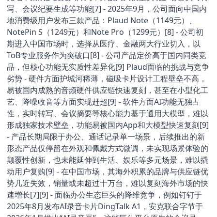
写、会议纪要生成等功能[7] - 2025年9月，公司面向中国内
地消费级用户发布三款产品：Plaud Note（1149元）、
NotePin S（1249元）和Note Pro（1299元）[8] - 公司初
期进入中国市场时，选择从医疗、金融两大行业切入，以
ToB专业服务作为突破口[8] - 公司产品定价高于国内同类竞
品，但核心功能无实质性差异化[9] Plaud面临的挑战与竞争
劣势 - 硬件方面护城河稀薄，磁吸卡片设计工程壁垒不高，
易被国内成熟的音频硬件供应链快速复刻，甚至在小型化工
艺、降噪收音等方面实现赶超[9] - 软件方面AI功能无独占
性，实时转写、会议摘要等核心能力基于通用大模型，难以
形成独家技术壁垒，功能易被国内App和大模型快速复刻[9]
- 产品长期局限于办公、通话记录单一场景，后续推出的新
形态产品仅停留在外观和佩戴方式微调，未实现场景体验的
颠覆性创新，也未能延伸到生活、娱乐等多元场景，难以撬
动用户复购[9] - 在中国市场，其海外积累的品牌与供应链优
势几近失效，销量或未超过十万台，难以复刻海外市场的快
速增长[7][9] - 面临办公生态巨头的降维竞争，例如钉钉于
2025年8月发布AI录音卡片DingTalk A1，安克联合字节于