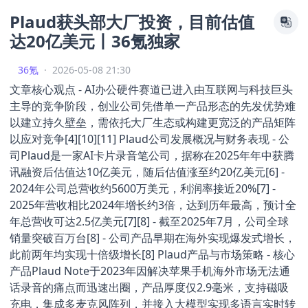
Plaud获头部大厂投资，目前估值
达20亿美元丨36氪独家
36氪
·
2026-05-08 21:30
文章核心观点 - AI办公硬件赛道已进入由互联网与科技巨头
主导的竞争阶段，创业公司凭借单一产品形态的先发优势难
以建立持久壁垒，需依托大厂生态或构建更宽泛的产品矩阵
以应对竞争[4][10][11] Plaud公司发展概况与财务表现 - 公
司Plaud是一家AI卡片录音笔公司，据称在2025年年中获腾
讯融资后估值达10亿美元，随后估值涨至约20亿美元[6] -
2024年公司总营收约5600万美元，利润率接近20%[7] -
2025年营收相比2024年增长约3倍，达到历年最高，预计全
年总营收可达2.5亿美元[7][8] - 截至2025年7月，公司全球
销量突破百万台[8] - 公司产品早期在海外实现爆发式增长，
此前两年均实现十倍级增长[8] Plaud产品与市场策略 - 核心
产品Plaud Note于2023年因解决苹果手机海外市场无法通
话录音的痛点而迅速出圈，产品厚度仅2.9毫米，支持磁吸
充电，集成多麦克风阵列，并接入大模型实现多语言实时转