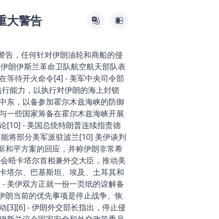
重大警告
重警告，任何针对伊朗油轮和商船的侵
 - 伊朗伊斯兰革命卫队航空航天部队表
待开火命令[4] - 美军中央司令部
失航行能力，以执行对伊朗的海上封锁
逐舰至中东，以备参加霍尔木兹海峡的防御
示正与一些国家筹备在霍尔木兹海峡开展
10] - 美国总统特朗普连续指责德
将部分美军派驻波兰[10] 美伊谈判
最新和平方案的回应，并称伊朗非常希
迈阿密会晤卡塔尔首相兼外交大臣，推动美
- 卡塔尔、巴基斯坦、埃及、土耳其和
 - 美伊双方正就一份一页纸的谅解备
示，伊朗当前的优先事项是停止战争、恢
][6] - 伊朗外交部长指出，停止侵