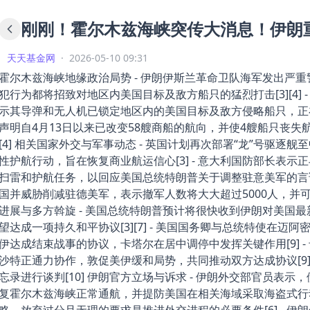
刚刚！霍尔木兹海峡突传大消息！伊朗
天天基金网
·
2026-05-10 09:31
霍尔木兹海峡地缘政治局势 - 伊朗伊斯兰革命卫队海军发出严
犯行为都将招致对地区内美国目标及敌方船只的猛烈打击[3][4]
示其导弹和无人机已锁定地区内的美国目标及敌方侵略船只，正在等
声明自4月13日以来已改变58艘商船的航向，并使4艘船只丧
[4] 相关国家外交与军事动态 - 英国计划再次部署“龙”号驱
性护航行动，旨在恢复商业航运信心[3] - 意大利国防部长表
扫雷和护航任务，以回应美国总统特朗普关于调整驻意美军的言论[
国并威胁削减驻德美军，表示撤军人数将大大超过5000人，并可能
进展与多方斡旋 - 美国总统特朗普预计将很快收到伊朗对美国
望达成一项持久和平协议[3][7] - 美国国务卿与总统特使在
伊达成结束战事的协议，卡塔尔在居中调停中发挥关键作用[9] 
沙特正通力协作，敦促美伊缓和局势，共同推动双方达成协议[9]
忘录进行谈判[10] 伊朗官方立场与诉求 - 伊朗外交部官员表
复霍尔木兹海峡正常通航，并提防美国在相关海域采取海盗式行动[3