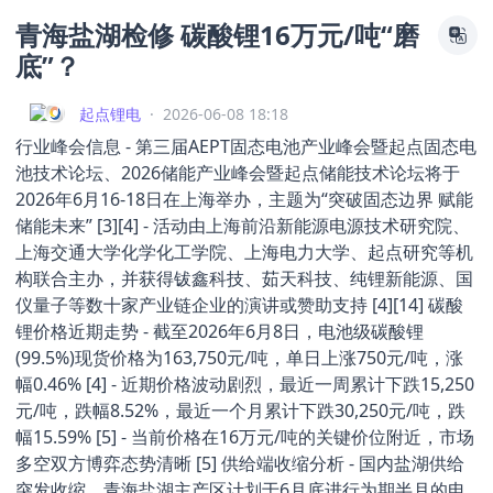
青海盐湖检修 碳酸锂16万元/吨“磨
底”？
起点锂电
·
2026-06-08 18:18
行业峰会信息 - 第三届AEPT固态电池产业峰会暨起点固态电
池技术论坛、2026储能产业峰会暨起点储能技术论坛将于
2026年6月16-18日在上海举办，主题为“突破固态边界 赋能
储能未来” [3][4] - 活动由上海前沿新能源电源技术研究院、
上海交通大学化学化工学院、上海电力大学、起点研究等机
构联合主办，并获得钹鑫科技、茹天科技、纯锂新能源、国
仪量子等数十家产业链企业的演讲或赞助支持 [4][14] 碳酸
锂价格近期走势 - 截至2026年6月8日，电池级碳酸锂
(99.5%)现货价格为163,750元/吨，单日上涨750元/吨，涨
幅0.46% [4] - 近期价格波动剧烈，最近一周累计下跌15,250
元/吨，跌幅8.52%，最近一个月累计下跌30,250元/吨，跌
幅15.59% [5] - 当前价格在16万元/吨的关键价位附近，市场
多空双方博弈态势清晰 [5] 供给端收缩分析 - 国内盐湖供给
突发收缩，青海盐湖主产区计划于6月底进行为期半月的电