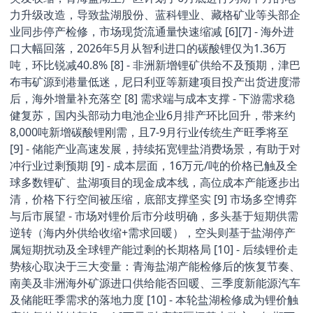
力升级改造，导致盐湖股份、蓝科锂业、藏格矿业等头部企
业同步停产检修，市场现货流通量快速缩减 [6][7] - 海外进
口大幅回落，2026年5月从智利进口的碳酸锂仅为1.36万
吨，环比锐减40.8% [8] - 非洲新增锂矿供给不及预期，津巴
布韦矿源到港量低迷，尼日利亚等新建项目投产出货进度滞
后，海外增量补充落空 [8] 需求端与成本支撑 - 下游需求稳
健复苏，国内头部动力电池企业6月排产环比回升，带来约
8,000吨新增碳酸锂刚需，且7-9月行业传统生产旺季将至
[9] - 储能产业高速发展，持续拓宽锂盐消费场景，有助于对
冲行业过剩预期 [9] - 成本层面，16万元/吨的价格已触及全
球多数锂矿、盐湖项目的现金成本线，高位成本产能逐步出
清，价格下行空间被压缩，底部支撑坚实 [9] 市场多空博弈
与后市展望 - 市场对锂价后市分歧明确，多头基于短期供需
逆转（海内外供给收缩+需求回暖），空头则基于盐湖停产
属短期扰动及全球锂产能过剩的长期格局 [10] - 后续锂价走
势核心取决于三大变量：青海盐湖产能检修后的恢复节奏、
南美及非洲海外矿源进口供给能否回暖、三季度新能源汽车
及储能旺季需求的落地力度 [10] - 本轮盐湖检修成为锂价触