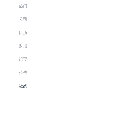
热门
公司
日历
财报
纪要
公告
社媒