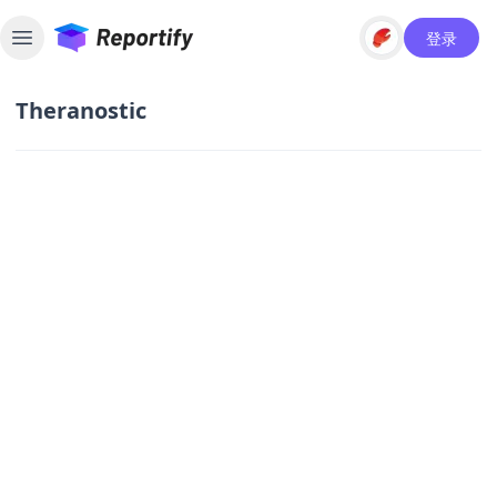
登录
Toggle sidebar
Theranostic