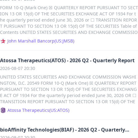
其中不良贷款为12.04亿美元[68] - 截至2026年6月30日，消费者贷款和
和信用衍生品收入为1.06亿美元，较2025年同期的9200万美元增长，主
商业和工业贷款增加430万美元，增幅18.9%，至2680万美元[174] - 收
FORM 10-Q (Mark One) ☒ QUARTERLY REPORT PURSUANT TO SECT
租赁总额为264.96亿美元，其中不良贷款为2.42亿美元[68] - 截至2026
要由于更高的赎回和更高的定期结构化融资净赚保费[514] - 2026年上半
购、开发和土地贷款增加290万美元，增幅22.8%，至1580万美元[174] -
ION 13 OR 15(d) OF THE SECURITIES EXCHANGE ACT OF 1934 For t
年6月30日，商业贷款总额为1245.38亿美元，其中“通过”类贷款为1180.
年净赚保费和信用衍生品收入为1.92亿美元，较2025年同期的2.26亿美
房屋净值贷款及信贷额度增加290万美元，增幅14.1%，至2360万美元[1
he quarterly period ended June 30, 2026 or ☐ TRANSITION REPOR
47亿美元[77] - 截至2026年6月30日，消费贷款总额为264.96亿美元[78]
元下降，主要由于2025年上半年LBIE诉讼解决相关的信用衍生品收入[51
74] 主题3：存款与保险状况 - 截至2026年6月30日，未保险存款总额估
T PURSUANT TO SECTION 13 OR 15(d) OF THE SECURITIES Table of
- 截至2025年12月31日，商业贷款总额为1207.34亿美元，其中Pass级
4] - 截至2026年6月30日，36亿美元的净递延保费收入将在金融担保保险
计不超过1.214亿美元，占总存款的26.7%[179] - 截至2026年6月30日，
Contents UNITED STATES SECURITIES AND EXCHANGE COMMISSIO
贷款为1137.01亿美元[79] - 截至2025年12月31日，消费贷款总额为27
合同存续期内赚取[514] - 2026年第二季度总GWP为8100万美元，较202
未保险存款总额估计不超过1.214亿美元，占总存款的26.7%[221] 主题
N Washington, D.C. 20549 EXCHANGE ACT OF 1934 For the transiti
1.96亿美元[80] - 2026年第二季度末，BancShares贷款和租赁总额为15
John Marshall Bancorp
(
US:JMSB
)
5年同期的8500万美元下降[517] - 2026年第二季度总PVP为7900万美
4：信贷质量与准备 - 截至2026年6月30日，贷款信用损失准备为340万
on period from to Commission File Number: 001-41315 John Mars
10.34亿美元，较2025年同期的1412.69亿美元增长6.9%[207] 主题5：
元，较2025年同期的6400万美元增长，主要由于基础设施融资交易[517]
美元，与2025年12月31日持平[176] - 2026年第二季度录得信贷损失释
hall Bancorp, Inc. (Exact name of registrant as specified in its char
存款业务表现 - 截至2026年6月30日，存款总额为1734.27亿美元，较20
[521] - 2026年上半年总GWP为1.51亿美元，较2025年同期的1.20亿美
放6000美元，而2025年第二季度为计提4.7万美元信贷损失准备[194] - 2
ter) (State or other juris ...
25年12月31日的1615.78亿美元增长7.3%[14] - 2026年第二季度末，Ba
元增长[517] - 2026年上半年总PVP为1.52亿美元，较2025年同期的1.03
Atossa Therapeutics(ATOS) - 2026 Q2 - Quarterly Report
026年上半年信贷损失准备为释放1.4万美元，而2025年同期为计提4.7万
ncShares存款总额为1734.27亿美元，较2025年同期的1599.35亿美元
亿美元增长，主要由于基础设施融资和医疗保健交易[517][525] - 2026
美元[211] 主题5：收入与利润（同比环比） - 2026年第二季度净利润为
2026-08-07 20:30
增长8.4%[207] 主题6：各业务板块表现 - 公司业务板块包括General Ba
年第二季度净投资收入为8900万美元，与2025年同期持平[531] - 财务担
24.9万美元，较2025年第二季度净亏损54.5万美元增加79.4万美元，增
nk、Commercial Bank和Rail[191] - General Bank为消费者和小型企
UNITED STATES SECURITIES AND EXCHANGE COMMISSION WASHI
保板块第二季度损失费用为500万美元，2025年同期为2700万美元；六
幅145.8%[186] - 2026年上半年净亏损为25.9万美元，较2025年上半年
业提供存款、贷款及财富管理服务[193] - Commercial Bank为商业和中
NGTON, D.C. 20549 FORM 10-Q (Mark One) ☒ QUARTERLY REPORT
个月损失费用为2200万美元，2025年同期为400万美元[559] 主题11：
的110万美元亏损减少88.9万美元[204] 主题6：利息收入与支出 - 2026
间市场公司提供贷款、租赁及资本市场服务[195] - Rail业务提供北美铁
PURSUANT TO SECTION 13 OR 15(d) OF THE SECURITIES EXCHANG
年金再保险业务表现 - 年金再保险板块第二季度调整后营业收入为200万
年第二季度利息及股息收入减少30.4万美元，降幅4.5%，至640万美元[1
路车辆和机车的定制租赁及融资解决方案[202] - 2026年第二季度，Com
E ACT OF 1934 For the quarterly period ended June 30, 2026 OR ☐
美元，六个月为200万美元[563] - 年金再保险板块第二季度总收入为150
87] - 2026年第二季度利息支出减少56万美元，降幅17.0%，至270万美
mercial Bank净收入为4.28亿美元，较2025年同期的2.38亿美元增长79.
TRANSITION REPORT PURSUANT TO SECTION 13 OR 15(d) OF THE
0万美元，六个月为2500万美元[563] - 年金再保险板块第二季度总费用
元[191] - 2026年上半年利息及股息总收入下降26.9万美元（降幅2.0%）
8%[207] - 2026年第二季度，General Bank净收入为2.66亿美元，较20
SECURITIES EXCHANGE ACT OF 1934 For the transition period from
为1300万美元，六个月为2400万美元[563] - 公司通过收购Warwick进入
Atossa Therapeutics
(
US:ATOS
)
至1290万美元[205] - 2026年上半年利息支出下降86万美元（降幅13.
25年同期的2.94亿美元下降9.5%[207] 主题7：管理层讨论和指引 - Banc
XXXXXXXX XX, XXXX to XXXXXXXX XX, XXXX Commission File Number:
年金再保险市场，日期为2026年1月21日[565] - Assured Life Re再保险
1%）至570万美元[207] 主题7：净利息收入与息差 - 2026年第二季度净
Shares预计于2026年第三季度完成收购BMO银行138家分支机构的交
001-35610 ATOSSA THERAPEUTICS, INC. (Exact Name of Registrant
的PRT业务准备金为4.84亿美元，资产组合为5.96亿美元[565] - Assure
利息及股息收入增加25.6万美元，增幅7.5%，至370万美元[193] - 2026
易，将承担约53亿美元存款并收购约7亿美元贷款[42] - BancShares于2
as Specified in its Charter) Delaw ...
d Life Re再保险的MYGA业务保单持有人账户价值为2.56亿美元，资金
年第二季度年化净息差提升至2.62%，高于2025年第二季度的2.35%[19
bioAffinity Technologies(BIAF) - 2026 Q2 - Quarterly
023年3月27日从FDIC收购硅谷桥银行，并向FDIC发行了五年期360.7亿
withheld 应收款为2.96亿美元[565] 主题12：资产管理业务表现 - 资产
3] - 2026年第二季度净利息收入为368.4万美元，较2025年同期的342.8
Results
2026-08-07 20:30