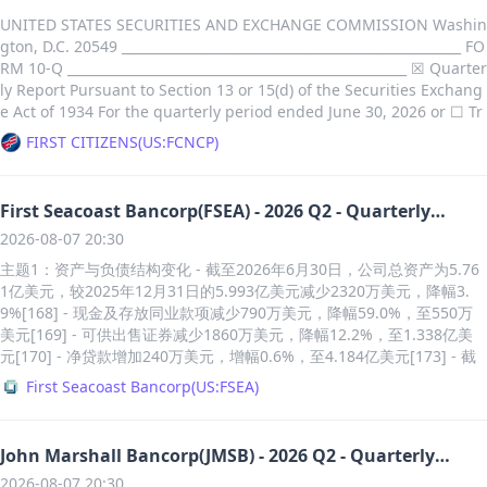
7亿美元，每股摊薄收益3.74美元，低于2025年同期的2.12亿美元和4.21
[3][5] - 第三季度债务减少1200万美元，2026财年至今累计减少1.44亿
年同期的10.58亿美元增长14.0%[208] 主题2：成本和费用 - 2026年第二
美元[585] 主题8：成本和费用 - 2026年第二季度，损失和损失调整费用
UNITED STATES SECURITIES AND EXCHANGE COMMISSION Washin
美元[3] - 截至2026年6月30日，公司总资产为15.05516亿美元，较2025
季度非利息支出为15.51亿美元，较2025年同期的15.00亿美元增长3.4%
（LAE）为400万美元，远低于2025年同期的2800万美元[484] - 2026年
gton, D.C. 20549 ____________________________________________________ FO
年9月30日的16.94442亿美元下降11.1%[16] - 公司前九个月经营活动产
[16] - 2026年第二季度信贷损失准备为负1000万美元（收益），而2025
上半年损失及损失调整费用为2100万美元，2025年同期为6800万美元，
RM 10-Q ____________________________________________________ ☒ Quarter
生的净现金流为负6954.7万美元，去年同期为负3388.1万美元[17] - 202
年同期为1.15亿美元（费用）[16] - 2026年上半年信贷损失拨备为6200
下降4700万美元[491] - 2026年第一季度因英国《2026年金融法案》产
ly Report Pursuant to Section 13 or 15(d) of the Securities Exchang
6财年第三季度与特斯拉（Tesla）持续诉讼相关的法律费用为777.2万美
万美元，2025年同期为2.69亿美元[24] - 2026年第二季度信贷损失拨备
生3300万美元离散税收优惠[491] - 2026年上半年业绩费（扣除相关费用
e Act of 1934 For the quarterly period ended June 30, 2026 or ☐ Tr
元，2025财年同期为579.5万美元[24] - 截至2026年6月30日，公司总债
为负1000万美元，而2025年同期为正1.15亿美元，主要由于表外信贷敞
后）增加2100万美元，源于单一资产基金附带权益的支付[491] - 2026年
ansition Report Pursuant to Section 13 or 15(d) of the Securities Ex
务为5.67263亿美元，净债务为5.29661亿美元[27] - 截至2026年6月30
FIRST CITIZENS
(
US:FCNCP
)
口拨备减少4400万美元[106] - 2026年上半年信贷损失拨备总额为6200
第二季度信用损失准备金变动为900万美元，主要与CLO权益层相关[58
change Act of 1934 Commission File Number: 001-16715 First Citiz
日，公司现金及现金等价物为3760.2万美元[27] 主题5：汇率影响 - 202
万美元，较2025年同期的2.69亿美元大幅下降77%[106] - 2026年第二季
9] - 2026年上半年信用损失准备金变动为2500万美元，主要与CLO权益
ens BancShares, Inc. (Exact name of Registrant as ...
6财年第三季度报告销售额为2.46016亿美元，按固定汇率计算为2.45305
度贷款和租赁损失拨备为3400万美元，较2025年同期的1.11亿美元减少
层相关[589] 主题9：其他财务数据 - 2026年上半年外汇重测损失为2100
亿美元[25] - 2026财年第三季度报告调整后EBITDA为3497.3万美元，按
First Seacoast Bancorp(FSEA) - 2026 Q2 - Quarterly
69.4%[104] - 2026年第二季度，BancShares信贷损失拨备为负1000万
万美元，2025年同期为收益1.16亿美元[491] - 2026年第二季度净已实现
固定汇率计算为3539.9万美元[25]
Report
美元，而2025年同期为1.15亿美元拨备[207] 主题3：净利息收入和非利
2026-08-07 20:30
投资损失为1000万美元，2025年同期为600万美元[587] - 2026年上半年
息收入 - 2026年第二季度净利息收入为16.56亿美元，较2025年同期的1
净已实现投资损失为2500万美元，2025年同期为2200万美元[587] - 202
主题1：资产与负债结构变化 - 截至2026年6月30日，公司总资产为5.76
6.95亿美元下降2.3%[16] - 2026年第二季度非利息收入为7.76亿美元，
6年第二季度外汇重测损失为100万美元，而2025年同期为收益7100万美
1亿美元，较2025年12月31日的5.993亿美元减少2320万美元，降幅3.
较2025年同期的6.78亿美元增长14.5%[16] - 2026年第二季度，BancSh
元[595] - 2026年上半年外汇重测损失为1900万美元，而2025年同期为
9%[168] - 现金及存放同业款项减少790万美元，降幅59.0%，至550万
ares净利息收入为16.56亿美元，较2025年同期的16.95亿美元下降2.3%
收益1.04亿美元[595] - 截至2026年6月30日，约66%的应收毛保费（扣
美元[169] - 可供出售证券减少1860万美元，降幅12.2%，至1.338亿美
[207] 主题4：贷款和租赁业务表现 - 截至2026年6月30日，贷款和租赁
除应付佣金）以非美元货币计价[595] 主题10：金融担保业务表现 - 202
元[170] - 净贷款增加240万美元，增幅0.6%，至4.184亿美元[173] - 截
总额为1510.34亿美元，较2025年12月31日的1479.30亿美元增长2.1%
6年第二季度，金融担保板块毛承保保费（GWP）为8100万美元，新业
至2026年6月30日，存款总额为4.542亿美元，较2025年12月31日的4.7
First Seacoast Bancorp
(
US:FSEA
)
[14] - 截至2026年6月30日，贷款和租赁总额为1510.34亿美元，高于20
务现值（PVP）为7900万美元，毛承保面值为83.51亿美元[481] - 2026
08亿美元减少1660万美元，降幅3.5%[181] - 核心存款（不含定期存
25年12月31日的1479.3亿美元[62] - 截至2026年6月30日，贷款和租赁
年第二季度，净已赚保费为1.02亿美元，净投资收益为9800万美元[484]
款）增加660万美元，增幅2.1%，至2026年6月30日的3.255亿美元[181]
总额为1510.34亿美元，其中不良贷款为14.46亿美元[68] - 截至2025年1
- 金融担保板块2026年第二季度调整后营业收入为8500万美元，2025年
- 联邦住宅贷款银行（FHLB）借款总额减少750万美元，降幅14.3%，至
2月31日，贷款和租赁总额为1479.30亿美元，其中不良贷款为13.07亿美
John Marshall Bancorp(JMSB) - 2026 Q2 - Quarterly
同期为7600万美元[506] - 金融担保板块2026年上半年调整后营业收入为
2026年6月30日的4480万美元[182] - 股东权益总额增加26.3万美元，增
元[68] - 截至2026年6月30日，商业贷款和租赁总额为1245.38亿美元，
Report
1.87亿美元，2025年同期为2.44亿美元[506] - 2026年第二季度净赚保费
2026-08-07 20:30
幅0.4%，至2026年6月30日的6380万美元[182] 主题2：贷款组合细分 -