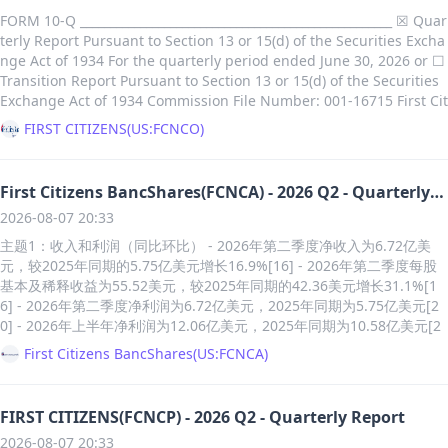
实力评级[435] - 公司年金再保险子公司Assured Life Re获得惠誉BBB
月30日）归属于Matthews的净亏损为2368.9万美元，每股亏损0.75美
FORM 10-Q ____________________________________________________ ☒ Quar
（展望正面）的评级[435] 主题6：公司战略与资本管理 - 公司于2026年
元；2025财年同期净利润为1538.7万美元，每股收益0.49美元[23] - 202
terly Report Pursuant to Section 13 or 15(d) of the Securities Excha
1月21日以1.58亿美元收购Warwick Company (UK) Limited全部股本，
6财年第三季度调整后净利润为187.4万美元，每股收益0.06美元；2025
nge Act of 1934 For the quarterly period ended June 30, 2026 or ☐
从而间接持有Assured Life Re[461] - 公司因针对Lehman Brothers Int
财年同期调整后净利润为918.9万美元，每股收益0.28美元[23] - 2026财
Transition Report Pursuant to Section 13 or 15(d) of the Securities
ernational (Europe)的诉讼胜诉，在2025年第一季度确认了1.03亿美元
年前九个月（截至2026年6月30日）调整后净利润为751.1万美元，每股
Exchange Act of 1934 Commission File Number: 001-16715 First Cit
的信用衍生品已实现收益[467] - 公司通过与Sound Point合作投资10亿
收益0.24美元；2025财年同期调整后净利润为2398.6万美元，每股收益
izens BancShares, Inc. UNITED STATES SECURITIES AND EXCHANG
FIRST CITIZENS
(
US:FCNCO
)
美元，建立长期投资伙伴关系，以增强另类投资机会和投资回报[471] -
0.76美元[23] 主题2：各业务线表现 - Memorialization部门第三季度销
E COMMISSION Washington, D.C. 20549 _____________________________
自2013年股票回购计划启动以来，公司已通过回购81%的流通普通股向
售额同比增长，主要受益于Dodge Company收购[4] - Product Identifi
_______________________ (Exact name of Registrant as ...
股东返还60亿美元资本[473] - 截至2026年8月5日，公司获授权额外回购
cation部门第三季度销售额同比增长5%[3] - Memorialization部门第三
1.21亿美元普通股[476] 主题7：收入和利润（同比环比） - 2026年第二
First Citizens BancShares(FCNCA) - 2026 Q2 - Quarterly
季度销售额为2.0806亿美元，同比增长2.1%（去年同期为2.03728亿美
季度，归属于AGL的GAAP净收入为3900万美元，每股稀释收益0.88美
Report
元）[15] - Industrial Technologies部门第三季度销售额为3795.6万美
2026-08-07 20:33
元，而2025年同期为1.03亿美元和2.08美元[481] - 2026年第二季度，调
元，同比下降56.8%（去年同期为8790.1万美元）[15] - Brand Solution
主题1：收入和利润（同比环比） - 2026年第二季度净收入为6.72亿美
整后经营收入为5500万美元，每股稀释收益1.23美元，而2025年同期为
s部门第三季度销售额为零，去年同期为5774.8万美元[15] - 2026财年第
元，较2025年同期的5.75亿美元增长16.9%[16] - 2026年第二季度每股
5000万美元和1.01美元[481] - 2026年第二季度调整后营业收入为5500
三季度Memorialization部门报告销售额为2.0806亿美元，按固定汇率计
基本及稀释收益为55.52美元，较2025年同期的42.36美元增长31.1%[1
万美元，2025年同期为5000万美元，增长主要由于损失费用减少2400万
算为2.07603亿美元[25] - 2026财年第三季度Industrial Technologies
6] - 2026年第二季度净利润为6.72亿美元，2025年同期为5.75亿美元[2
美元及净赚保费和信用衍生品收入增加1400万美元[490] - 2026年上半年
部门报告销售额为3795.6万美元，按固定汇率计算为3770.2万美元[25]
0] - 2026年上半年净利润为12.06亿美元，2025年同期为10.58亿美元[2
调整后营业收入为1.7亿美元，2025年同期为2.12亿美元，下降主要因20
主题3：管理层讨论和指引 - 公司下调2026财年调整后EBITDA指引至1.5
4] - 2026年第二季度基本及稀释后每股收益为55.52美元，2025年同期为
25年LBIE诉讼相关收益1.03亿美元及权益法投资收益减少3600万美元[49
First Citizens BancShares
(
US:FCNCA
)
8亿至1.62亿美元，包含Propelis约40%份额[2] - 工程业务宣布重组行
42.36美元[184] - 2026年第二季度净利润为6.72亿美元，2025年同期为
3] - 2026年第二季度归属于AGL的净收入为3900万美元，每股摊薄收益
动，预计每年节省1000万美元成本，重组总成本约1000万美元[2][4] 主
5.75亿美元[184] - 2026年第二季度，BancShares总净收入为6.72亿美
0.88美元，而2025年同期为1.03亿美元和2.08美元[585] - 2026年第二季
题4：其他财务数据（资产、债务、现金流） - 第三季度Propelis贡献调
元，较2025年同期的5.75亿美元增长16.9%[207] - 2026年第二季度，Ba
度调整后营业收入为5500万美元，每股摊薄收益1.23美元，高于2025年
整后EBITDA约1000万美元，公司40%份额预估为1270万美元[7][8] - 第
FIRST CITIZENS(FCNCP) - 2026 Q2 - Quarterly Report
ncShares总营收为24.32亿美元，较2025年同期的23.73亿美元增长2.
同期的5000万美元和1.01美元[585] - 2026年上半年调整后营业收入为1.
三季度收到Propelis优先股权赎回现金2500万美元，主要用于偿还债务
2026-08-07 20:33
5%[207] - 2026年上半年，BancShares净收入为12.06亿美元，较2025