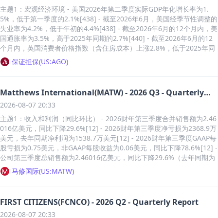
主题1：宏观经济环境 - 美国2026年第二季度实际GDP年化增长率为1.
5%，低于第一季度的2.1%[438] - 截至2026年6月，美国经季节性调整的
失业率为4.2%，低于年初的4.4%[438] - 截至2026年6月的12个月内，美
国通胀率为3.5%，高于2025年同期的2.7%[440] - 截至2026年6月的12
个月内，英国消费者价格指数（含住房成本）上涨2.8%，低于2025年同
期[440] 主题2：利率与货币政策 - 联邦基金利率目标区间从2024年9月
保证担保
(
US:AGO
)
的5.25%-5.50%降至2025年12月的3.50%-3.75%，并在2026年7月维持
该区间不变[443] - 英国央行基准利率从2024年中期的5.25%高点降至20
26年7月30日的3.75%[444] - 2026年第二季度30年期AAA MMD利率平
Matthews International(MATW) - 2026 Q3 - Quarterly
均为4.33%，略高于2026年第一季度的4.30%，低于2025年第二季度的
Results
2026-08-07 20:33
4.47%[446] - 2026年第二季度30年期BBB与AAA MMD平均信用利差为8
3.7个基点，窄于2026年第一季度的84.3个基点和2025年第二季度的90.0
主题1：收入和利润（同比环比） - 2026财年第三季度合并销售额为2.46
个基点[446] 主题3：住房与抵押贷款市场 - 截至2026年6月25日当周，3
016亿美元，同比下降29.6%[12] - 2026财年第三季度净亏损为2368.9万
0年期固定利率抵押贷款平均利率为6.49%，低于一年前的6.77%[447] -
美元，去年同期净利润为1538.7万美元[12] - 2026财年第三季度GAAP每
2026年6月成屋销售同比（2025年6月至2026年6月）增长2.8%，成屋中
股亏损为0.75美元，非GAAP每股收益为0.06美元，同比下降78.6%[12] -
位销售价格同比上涨1.8%至440,600美元[447] 主题4：债券保险市场 - 2
公司第三季度总销售额为2.46016亿美元，同比下降29.6%（去年同期为
026年上半年新发行市政债券总额为2946亿美元，其中保险总额为184亿
3.49377亿美元）[15] - 公司前九个月总销售额为7.89398亿美元，同比
马修国际
(
US:MATW
)
美元，由公司保险的为96亿美元[458] - 2026年上半年按面值计算的债券
下降33.0%（去年同期为11.78848亿美元）[15] - 公司第三季度调整后E
保险市场渗透率为6.2%，低于2025年上半年的8.0%[458] 主题5：公司
BITDA为3497.3万美元，同比下降21.5%（去年同期为4455万美元）[1
业务结构与评级 - 公司通过三个独立分部报告经营业绩：金融担保、年金
5] - 公司前九个月调整后EBITDA为1.14955亿美元，同比下降15.5%（去
FIRST CITIZENS(FCNCO) - 2026 Q2 - Quarterly Report
再保险和资产管理[431] - 公司主要保险子公司（Assured Guaranty In
年同期为1.35987亿美元）[15] - 公司第三季度调整后EBITDA利润率为1
c.）获得标普AA（稳定）、KBRA AA+（稳定）和穆迪A1（稳定）的财务
2026-08-07 20:33
4.2%，高于去年同期的12.8%[20] - 2026财年第三季度（截至2026年6