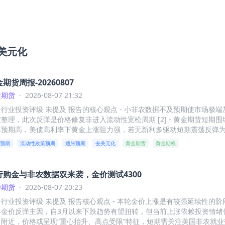
美元化
期货周报-20260807
金期货
·
2026-08-07 21:32
行业投资评级 未提及 报告的核心观点 - 小非农数据不及预期使市场极端
整理，此次反弹是价格修复非进入流动性宽松周期 [2] - 黄金期货短
预期高，美债高利率下黄金上涨阻力强，若无新利多驱动短期震荡反弹为主 
续期长可能性低，不具备长周期通胀条件，市场对去美元化逻辑反复，短
预期
流动性政策预期
通胀预期
去美元化
黄金期货
黄金期权
策预期逻辑为主 [2] 根据相关目录分别总结 行情回顾 - SHFE黄金主
品种加权当周持仓量336567手，成交量较上一周小幅放量，收盘价回调多，
偏强但上涨幅度小，价格上涨是通胀预期回落后市场极端加息预期的纠偏
行购金与非农数据双来袭，金价测试4300
黄金月间价差近期收敛 [6][7] - 黄金期权总体看涨期权上涨为主，部分
华期货
·
2026-08-07 20:23
动率上升迹象，市场主要博弈点在1000元/克附近，看涨期权成交量较高 [
告行业投资评级 未提及 报告核心观点 - 本轮金价上涨是有较强延续性的
金价反弹主因，自3月以来下跌趋势有望扭转，但当前上涨依赖投资情绪修复 [
附近，价格或呈现“重心抬升、高点受限”特征，短期需关注美国非农就业报