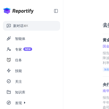
去
新对话
K
智能体
黄金
国
专家
NEW
报告
降波
任务
利率
持
加息
技能
性政
黄金
关注
对
央
大，
南
含波
知识库
报
半年
发现
盎司