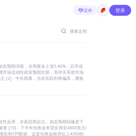
登录
定价
搜索文档
加息预期消退，当周黄金上涨5.46%，后市或
期围绕市场流动性政策预期交易，美伊关系使市场
[2] - 中长期看，当前实际利率偏高，通胀
期美元调整驱动贵金属上涨，中长期黄金以流动
力合约当周上涨5.46%，周初低开但多头上攻收阳，
上涨驱动力衰减 [4] - 黄金期货远月合约相
，市场远期预期偏乐观，但高利率周期上涨压力
合约周内涨幅超240%，Gamma收益放大，有隐
9]
阶段性反弹，非新趋势起点，加息预期回修是下
10] - 下半年伦敦金有望反弹至4800美元/
告和CPI数据，这是伦敦金能否站上4300的