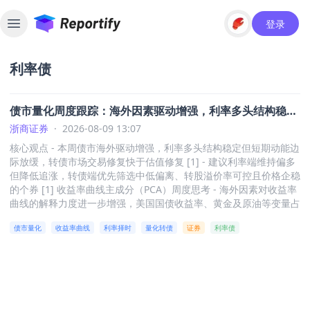
登录
Toggle sidebar
利率债
债市量化周度跟踪：海外因素驱动增强，利率多头结构稳
定-20260809
浙商证券
·
2026-08-09 13:07
核心观点 - 本周债市海外驱动增强，利率多头结构稳定但短期动能边
际放缓，转债市场交易修复快于估值修复 [1] - 建议利率端维持偏多
但降低追涨，转债端优先筛选中低偏离、转股溢价率可控且价格企稳
的个券 [1] 收益率曲线主成分（PCA）周度思考 - 海外因素对收益率
曲线的解释力度进一步增强，美国国债收益率、黄金及原油等变量占
比明显提升，资金面变量重要性下降 [10] - PC1（利率水平因子）继
债市量化
收益率曲线
利率择时
量化转债
证券
利率债
续由海外长端利率主导收益率中枢，PC2（斜率/利差因子）更多受
海外利率与流动性共同影响，PC3（曲率因子）回归避险资产与景气
变量共同驱动 [10] PC1（利率水平因子） - 美国10年期国债收益率
位居PC1首位，与PC1相关系数为-0.88，在25bp冲击下国内收益率
曲线平均上移约-0.48bp [11] - 美国30年期国债收益率相关系数为-
0.79，在25bp冲击下对应约-0.44bp的收益率变化 [11] - 全国碳排