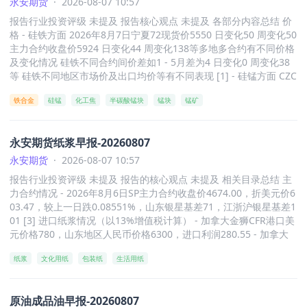
永安期货
·
2026-08-07 10:57
示 - 包含沈家峁瘦主焦、蒙5原煤、山西煤仓单、焦煤主力基差、蒙
周度变化1970 [3] 原油及现货价格 - Brent原油8月6日价格为79.5，
煤仓单等相关价格走势及库存数据图 [3] - 涉及焦煤钢厂库存、全样
报告行业投资评级 未提及 报告核心观点 未提及 各部分内容总结 价
日度变化0.1，周度变化-9.6 [3] - 京博8月6日价格为4310，日度变
本焦化厂焦煤库存、焦煤港口库存、焦煤洗煤厂库存、焦煤口岸库
格 - 硅铁方面 2026年8月7日宁夏72现货价5550 日变化50 周变化50
化10，周度变化-10 [3] - 山东(非京博)8月6日价格为4300，日度变
存、焦煤煤矿库存、焦煤总库存等库存情况 [3] - 展示523家煤矿精
主力合约收盘价5924 日变化44 周变化138等多地多合约有不同价格
化10，周度变化-20 [3] - 镇江库8月6日价格为4420，日度变化0，
煤日产和洗煤厂产量数据 [3]
及变化情况 硅铁不同合约间价差如1 - 5月差为4 日变化0 周变化38
周度变化0 [3] - 佛山库8月6日价格为4300，日度变化0，周度变化0
等 硅铁不同地区市场价及出口均价等有不同表现 [1] - 硅锰方面 CZC
[3] 利润 - 沥青马瑞利润8月6日为845，日度变化7，周度变化416
E硅锰主力合约收盘价2022 - 2026年有波动 硅锰基差 南北价差 高低
[3]
铁合金
硅锰
化工焦
半碳酸锰块
锰块
锰矿
硅锰差等不同价差指标有相应变化情况 化工焦 锰矿等相关产品有不
同的价格走势 [4] 供应 - 硅铁方面 136家硅铁企业产量 产能利用率
在不同地区 不同时间有不同表现 如内蒙古 宁夏 陕西等地产能利用
永安期货纸浆早报-20260807
率月数据 全国硅铁产量月数据等 [2] - 硅锰方面 中国硅锰产量周数
据 硅锰企业开工率2022 - 2026年有变化 [4] 需求 - 硅铁方面 粗钢产
永安期货
·
2026-08-07 10:57
量预估值修正数据 金属镁价格 产量数据 硅铁出口数量合计数据 河
报告行业投资评级 未提及 报告的核心观点 未提及 相关目录总结 主
钢集团硅铁采购量 采购价格数据等反映需求情况 [2] - 硅锰方面 中
力合约情况 - 2026年8月6日SP主力合约收盘价4674.00，折美元价6
国硅锰需求量数据 粗钢产量预估值修正数据 硅锰出口数量合计数据
03.47，较上一日跌0.08551%，山东银星基差71，江浙沪银星基差1
等反映需求 [5] 库存 - 硅铁方面 60家样本企业在不同地区的周库存
01 [3] 进口纸浆情况（以13%增值税计算） - 加拿大金狮CFR港口美
数据 CZCE硅铁仓单数量合计 有效预报 仓单 + 有效预报数据 硅铁在
元价格780，山东地区人民币价格6300，进口利润280.55 - 加拿大
不同地区库存平均可用天数数据 [3] - 硅锰方面 CZCE硅锰仓单数量
雄狮CFR港口美元价格730，山东地区人民币价格4725，进口利润 -
合计 有效预报合计 仓单 + 有效库存数据 硅锰63家样本企业中国库
纸浆
文化用纸
包装纸
生活用纸
913.08 - 智利银星CFR信用证90天港口美元价格680，山东地区人民
存周数据 硅锰库存平均可用天数数据 [5] 成本利润 - 硅铁方面 铁合
币价格4745，进口利润 - 511.70 [4] 纸浆及纸品均价情况 - 2026年7
金不同地区电价数据 兰炭价格 开工率 生产毛利数据 二氧化硅 氧化
月31日至8月6日全国及山东地区针叶浆、阔叶浆、本色浆、化机浆
铁皮价格数据 宁夏 内蒙硅铁生产成本 折主力盘面利润 现货利润 75
原油成品油早报-20260807
均价无变化，文化用纸（双胶指数、双铜指数）、包装纸（白卡指