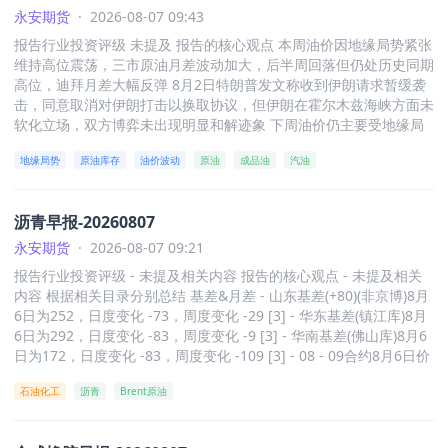
硅铁出口利润数据 [3] - 硅锰方面 化工焦 锰矿等原料价格数据 内蒙
数）、生活用纸（生活指数）价格无变化 [5] 纸品利润率情况 - 202
永安期货
·
2026-08-07 09:43
古 广西等地硅锰利润数据 广西硅锰折主力盘面利润 宁夏硅锰折盘面
6年8月3日至8月6日双胶利润率估算0.0044%、双铜利润率估算6.25
利润数据 [4][5]
报告行业投资评级 未提及 报告的核心观点 本周油价因地缘局势紧张
00%、白卡利润率估算 - 7.9289%、生活利润率估算8.4104%无变化
维持高位震荡，三市原油月差波动加大，后半周回落但仍处历史同期
[5] 价差情况 - 2026年7月31日至8月6日针叶阔叶价差从465变为42
高位，迪拜月差大幅反弹 8月2日特朗普发文称收到伊朗请求暂缓袭
0，针叶本色价差维持 - 655，针叶化机价差从1280变为1235，针叶
击，同意取消对伊朗打击以换取协议，但伊朗在霍尔木兹海峡方面未
废纸价差从3214变为3169 [5]
软化立场，双方博弈未出现明显和解迹象 下周油价仍主要受地缘局
势影响，近端汽柴油裂解利润历史新高、霍尔木兹和延布出口同时下
地缘局势
原油库存
油价波动
原油
成品油
汽油
滑、国内炼厂开工恢复等因素支撑原油基本面，当下四季度80美元/
桶均价面临上风险，近端需警惕地缘TACO造成价格波动风险 [3][4]
各部分内容总结 日度新闻 - 有消息称进入关键24小时，要么就霍尔
沥青早报-20260807
木兹海峡达成临时协议，要么局势将升级 [2] - 特朗普称正在参与与
伊朗的谈判，协议可能很快达成，认为伊朗撑不了多久 [2] - 美媒报
永安期货
·
2026-08-07 09:21
道特朗普将与沙特王储通话讨论伊朗问题，沙特及王储一直参与缓和
报告行业投资评级 - 未提及相关内容 报告的核心观点 - 未提及相关
海湾局势的努力 [3] - 据伊朗法尔斯通讯社，霍尔木兹海峡北部和南
内容 根据相关目录分别总结 基差&月差 - 山东基差(+80)(非京博)8月
部航道将被取消，通行将转移到中央走廊，由伊朗管理入口，伊朗和
6日为252，日度变化 -73，周度变化 -29 [3] - 华东基差(镇江库)8月
阿曼共同管理出口 [3] 周度库存 - 美国至7月31日当周API原油库存2
6日为292，日度变化 -83，周度变化 -9 [3] - 华南基差(佛山库)8月6
69万桶，预期 - 200万桶，前值 - 329.6万桶；库欣原油库存235.8万
日为172，日度变化 -83，周度变化 -109 [3] - 08 - 09合约8月6日价
桶，前值 - 27.3万桶 [3] - 美国至7月31日当周API汽油库存15.6万
差为357，日度变化79，周度变化79 [3] - 08 - 12合约8月6日价差为
桶，预期 - 122.5万桶，前值91.8万桶；精炼油库存 - 123.2万桶，预
石油化工
沥青
Brent原油
819，日度变化129，周度变化139 [3] - 09 - 12合约8月6日价差为4
期 - 6.7万桶，前值35.5万桶 [3] 价格数据 - 2026年7月31日 - 8月6
62，日度变化50，周度变化60 [3] BU主力合约 - 8月6日价格为412
日，WTI、BRENT、DUBAI等多种原油及成品油价格有不同程度变
8，日度变化83，周度变化9 [3] - 8月6日成交量为653698，日度变
化，如WTI从84.67美元变为75.22美元，BRENT从74.52美元变为7