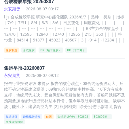
合成橡胶早报-20260807
化108498，周度变化207058 [3] - 8月6日持仓量为522671，日度变
1.96美元等，部分价格变化幅度为：WTI变化0.19美元，BRENT变
化16514，周度变化26283 [3] - 8月6日仓单为13260，日度变化0，
永安期货
·
2026-08-07 09:17
化0.65美元，DUBAI变化1.46美元等 [2] - 2026年7月31日 - 8月6
周度变化1970 [3] 其他指标 - Brent原油8月6日价格为79.5，日度变
日，SC、OMAN等原油及国内汽油、柴油等价格有变化，如SC从54
l js 合成橡胶早报 研究中心能化团队 2026/8/7 | 品种 | 类别 | 指标
化0.1，周度变化 -9.6 [3] - 京博8月6日现货价格为4310，日度变化1
6.10变为515.20，国内柴油从7217变为7092等，部分价格变化幅度
| 7/9 | 7/31 | 8/4 | 8/5 | 8/6 | 日度变化 | 周度変化 | | --- | --- |
0，周度变化 -10 [3] - 山东(非京博)8月6日现货价格为4300，日度变
为：SC变化9.50，国内柴油变化 - 11.00 [2] - 2026年7月31日 - 8月
--- | --- | --- | --- | --- | --- | --- | --- | | | | BR主力合约收盘价 |
化10，周度变化 -20 [3] - 镇江库8月6日现货价格为4420，日度变化
6日，日本石脑油、新加坡燃料油等价格及相关价差有变化，如日本
12470 | 12595 | 12840 | 12740 | 12955 | 215 | 360 | | | | 持
0，周度变化0 [3] - 佛山库8月6日现货价格为4300，日度变化0，周
石脑油从835.43变为747.73，新加坡380CST贴水从13.18变为24.05
つ量 | 84514 | 51877 | 45023 | 40507 | 3 | -914 | -12284 | | |
度变化0 [3] - 沥青马瑞利润8月6日为845，日度变化7，周度变化41
等，部分价格变化幅度为：日本石脑油变化31.67，新加坡380CST
需值 | 成交量 | 159527 | 169890 | 161141 | 129554 | 143981 |
6 [3]
贴水变化1.0 [2]
橡胶制造
合成橡胶
BR（顺丁橡胶）
BD（丁二烯）
14427 | -25909 | | | | 仓単数量 | 15040 | 21430 | 21330 | 212
30 | 21150 | -80 | -280 | | | | 虚实比 | 28.10 | 12.10 | 10.55 |
9.54 | 9.36 | 0 | -3 | | | | 顺丁基差 | -70 | 255 ...
集运早报-20260807
永安期货
·
2026-08-07 09:12
报告行业投资评级 未提及 报告的核心观点 - 08合约运价波动大、后
续不确定性高建议观望；09和10合约估值中性略高、10下方有成本
支撑，地缘局势未决、受台风影响现货价格有支撑，若船司跌幅不及
预期叠加地缘升级或现补贴水行情，但今年淡旺季特征明显、淡季不
淡可能性小，建议高空为主 [2] 根据相关目录分别进行总结 期货合
约情况 - EC2608前一日收盘价2977.5，涨跌0.03%，基差542.3，昨
集运期货
欧线现货运价
航运
集运期货合约（EC2608
EC2609等）
日成交量541，昨日持仓量5650，持仓变动 - 250 [1] - EC2609前一
欧线现货舱位
日收盘价1971.0，涨跌0.95%，基差1548.8，昨日成交量2190，昨