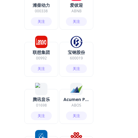
潍柴动力
爱彼迎
000338
ABNB
关注
关注
联想集团
宝钢股份
00992
600019
关注
关注
腾讯音乐
Acumen Pharmaceuticals
01698
ABOS
关注
关注