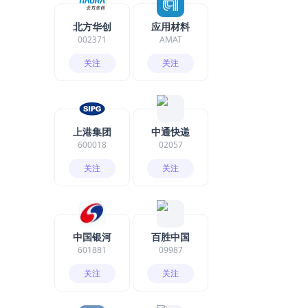
北方华创
应用材料
002371
AMAT
关注
关注
上港集团
中通快递
600018
02057
关注
关注
中国银河
百胜中国
601881
09987
关注
关注