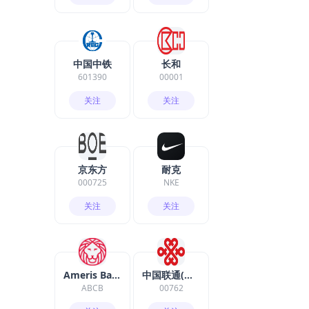
中国中铁
长和
601390
00001
关注
关注
京东方
耐克
000725
NKE
关注
关注
Ameris Bancorp
中国联通(香港)
ABCB
00762